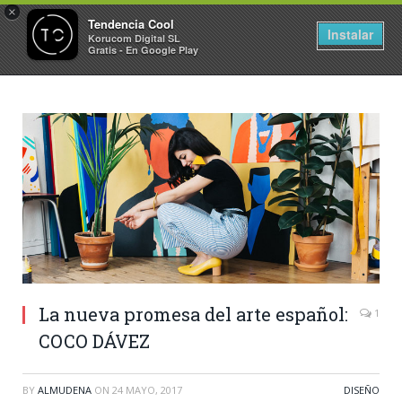
×
Tendencia Cool
Instalar
Korucom Digital SL
Gratis - En Google Play
La nueva promesa del arte español:
1
COCO DÁVEZ
BY
ALMUDENA
ON
24 MAYO, 2017
DISEÑO