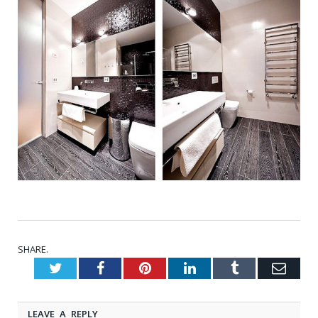
SHARE.
Twitter
Facebook
Pinterest
LinkedIn
Tumblr
Emai
LEAVE A REPLY