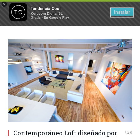
×
Tendencia Cool
Instalar
Korucom Digital SL
Gratis - En Google Play
Contemporáneo Loft diseñado por
0