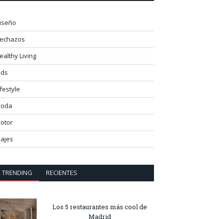
iseño
lechazos
ealthy Living
ids
ifestyle
oda
otor
iajes
TRENDING
RECIENTES
Los 5 restaurantes más cool de
Madrid