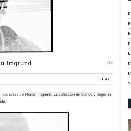
D
F
H
K
L
ian Imgrund
0
M
M
LIFESTYLE
V
 compuestas de
Florian Imgrund. La colección en blanco y negro se
vida.