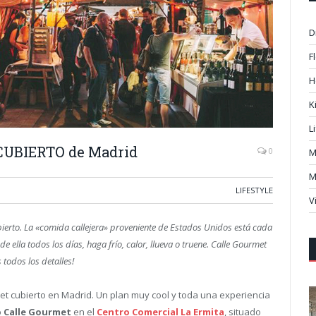
D
F
H
K
L
 CUBIERTO de Madrid
0
M
M
LIFESTYLE
V
ubierto. La «comida callejera» proveniente de Estados Unidos está cada
lla todos los días, haga frío, calor, llueva o truene. Calle Gourmet
todos los detalles!
et cubierto en Madrid. Un plan muy cool y toda una experiencia
o
Calle Gourmet
en el
Centro Comercial La Ermita
, situado