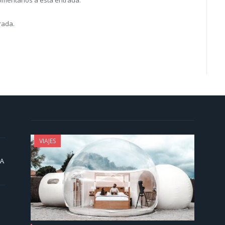
rada.
VIAJES
SA