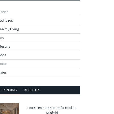
iseño
lechazos
ealthy Living
ids
ifestyle
oda
otor
iajes
TRENDING
RECIENTES
Los 5 restaurantes más cool de
Madrid