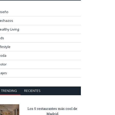
iseño
lechazos
ealthy Living
ids
ifestyle
oda
otor
iajes
TRENDING
RECIENTES
Los 5 restaurantes más cool de
Madrid