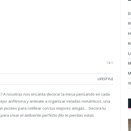
D
F
H
K
L
0
M
M
LIFESTYLE
V
dos? A nosotras nos encanta decorar la mesa pensando en cada
mejor anfitriona y anímate a organizar veladas románticos, una
n picoteo para cotillear con tus mejores amigas… Decora tu
para crear el ambiente perfecto ¡No te pierdas estas