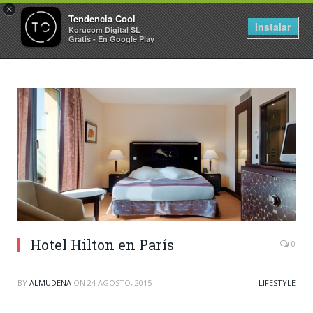
×
Tendencia Cool
Instalar
Korucom Digital SL
Gratis - En Google Play
Hotel Hilton en París
0
BY
ALMUDENA
ON
24 AGOSTO, 2015
LIFESTYLE