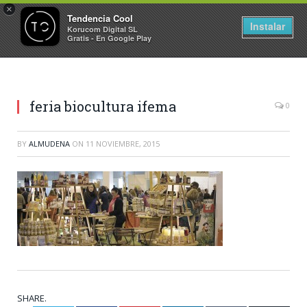
×
Tendencia Cool
Instalar
Korucom Digital SL
Gratis - En Google Play
feria biocultura ifema
0
BY
ALMUDENA
ON
11 NOVIEMBRE, 2015
SHARE.