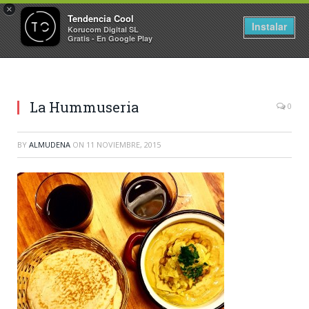
×
Tendencia Cool
Instalar
Korucom Digital SL
Gratis - En Google Play
La Hummuseria
0
BY
ALMUDENA
ON
11 NOVIEMBRE, 2015