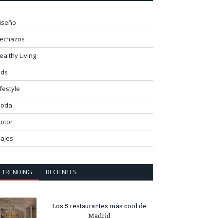
iseño
lechazos
ealthy Living
ids
ifestyle
oda
otor
iajes
TRENDING
RECIENTES
Los 5 restaurantes más cool de
Madrid