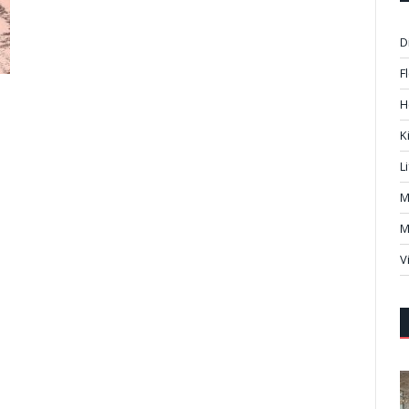
D
F
H
K
L
M
M
V