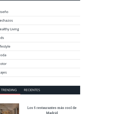
iseño
lechazos
ealthy Living
ids
ifestyle
oda
otor
iajes
TRENDING
RECIENTES
Los 5 restaurantes más cool de
Madrid