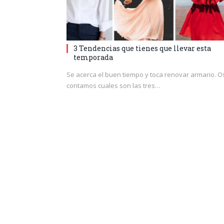
3 Tendencias que tienes que llevar esta
temporada
Se acerca el buen tiempo y toca renovar armario. O
contamos cuales son las tres…