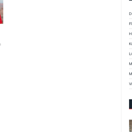
D
F
H
K
s
L
M
M
V