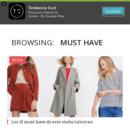
×
Tendencia Cool
Instalar
Korucom Digital SL
Gratis - En Google Play
BROWSING:
MUST HAVE
MODA
Los 10 must have de este otoño/invierno