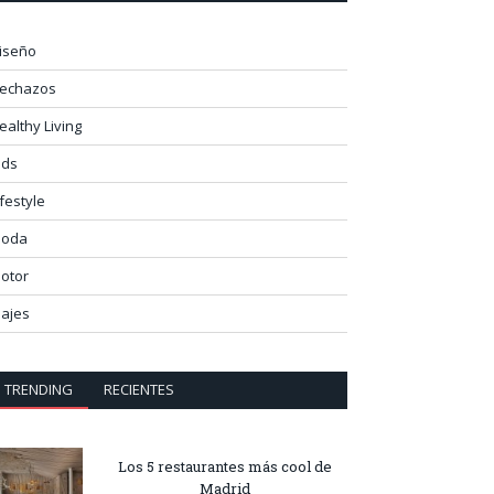
iseño
lechazos
ealthy Living
ids
ifestyle
oda
otor
iajes
TRENDING
RECIENTES
Los 5 restaurantes más cool de
Madrid