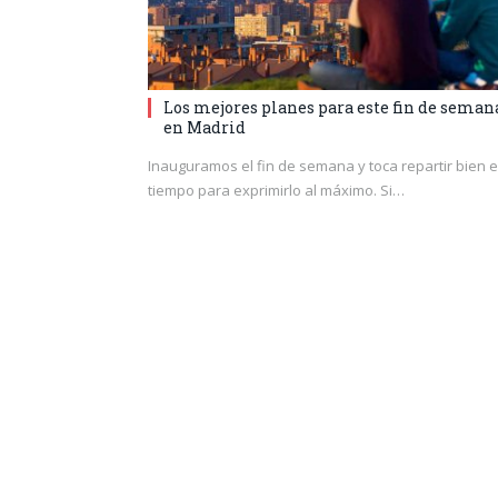
Los mejores planes para este fin de seman
en Madrid
Inauguramos el fin de semana y toca repartir bien e
tiempo para exprimirlo al máximo. Si…