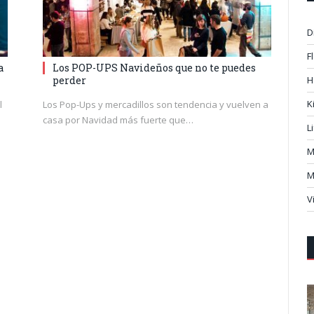
D
F
a
Los POP-UPS Navideños que no te puedes
perder
H
K
l
Los Pop-Ups y mercadillos son tendencia y vuelven a
casa por Navidad más fuerte que…
L
M
M
V