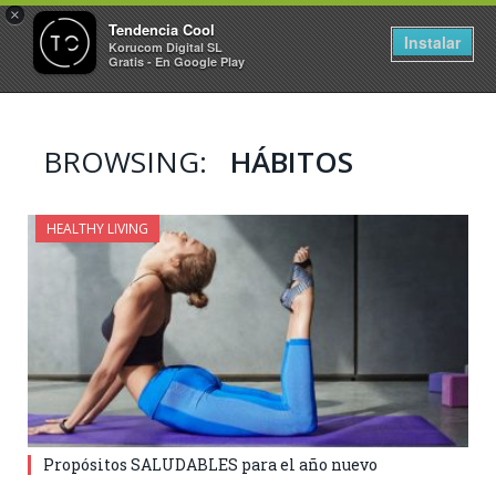
×
Tendencia Cool
Instalar
Korucom Digital SL
Gratis - En Google Play
BROWSING:
HÁBITOS
HEALTHY LIVING
Propósitos SALUDABLES para el año nuevo