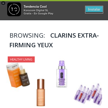
×
Tendencia Cool
Instalar
Korucom Digital SL
Gratis - En Google Play
BROWSING:
CLARINS EXTRA-
FIRMING YEUX
HEALTHY LIVING