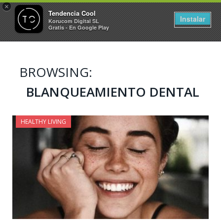
×
Tendencia Cool
Instalar
Korucom Digital SL
Gratis - En Google Play
BROWSING:
BLANQUEAMIENTO DENTAL
HEALTHY LIVING