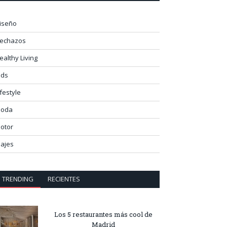
iseño
lechazos
ealthy Living
ids
ifestyle
oda
otor
iajes
TRENDING
RECIENTES
Los 5 restaurantes más cool de
Madrid