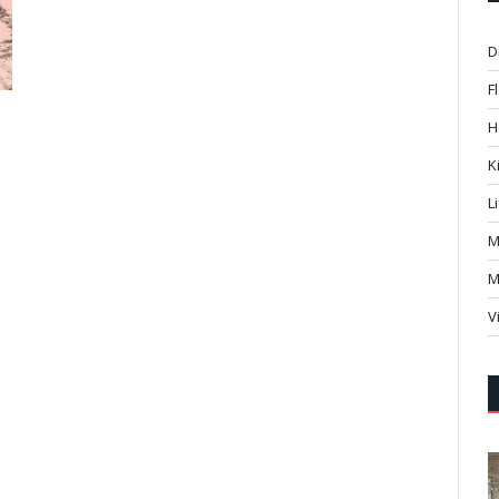
D
F
H
K
L
M
M
V