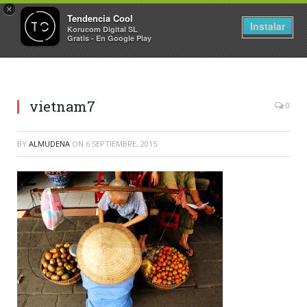
×
Tendencia Cool
Instalar
Korucom Digital SL
Gratis - En Google Play
vietnam7
0
BY
ALMUDENA
ON
6 SEPTIEMBRE, 2015