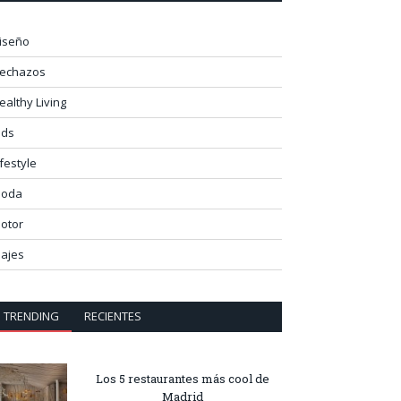
iseño
lechazos
ealthy Living
ids
ifestyle
oda
otor
iajes
TRENDING
RECIENTES
Los 5 restaurantes más cool de
Madrid