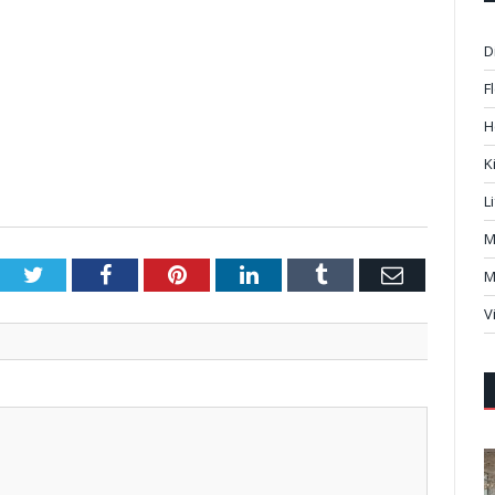
D
F
H
K
L
M
Twitter
Facebook
Pinterest
LinkedIn
Tumblr
Email
M
V