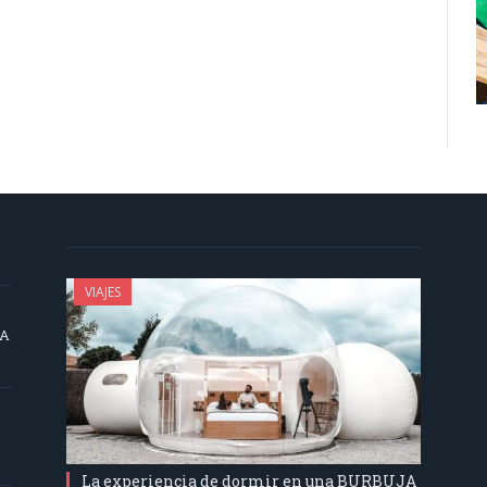
VIAJES
SA
La experiencia de dormir en una BURBUJA