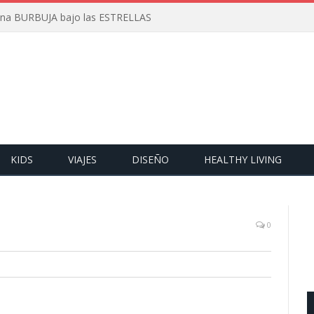
 una BURBUJA bajo las ESTRELLAS
KIDS
VIAJES
DISEÑO
HEALTHY LIVING
0