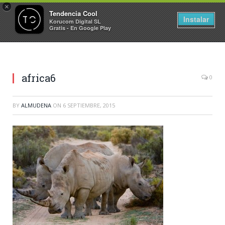
×
Tendencia Cool
Instalar
Korucom Digital SL
Gratis - En Google Play
africa6
0
BY
ALMUDENA
ON
6 SEPTIEMBRE, 2015