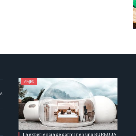
VIAJES
SA
La experiencia de dormir en una BURBUJA