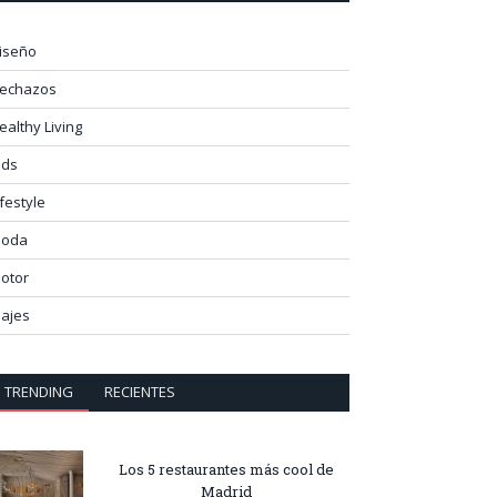
iseño
lechazos
ealthy Living
ids
ifestyle
oda
otor
iajes
TRENDING
RECIENTES
Los 5 restaurantes más cool de
Madrid