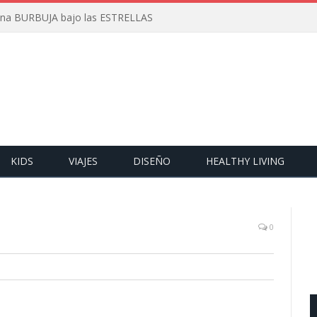
 una BURBUJA bajo las ESTRELLAS
KIDS
VIAJES
DISEÑO
HEALTHY LIVING
0