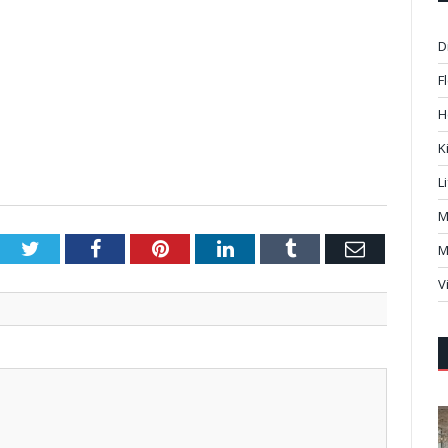
D
F
H
K
L
M
Twitter
Facebook
Pinterest
LinkedIn
Tumblr
Email
M
V