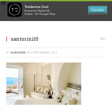
×
Tendencia Cool
Instalar
Korucom Digital SL
Gratis - En Google Play
santorini10
0
BY
ALMUDENA
ON
6 SEPTIEMBRE, 2015