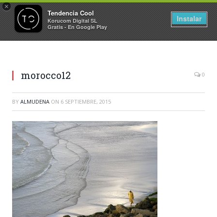
×
Tendencia Cool
Instalar
Korucom Digital SL
Gratis - En Google Play
morocco12
0
BY
ALMUDENA
ON
6 SEPTIEMBRE, 2015