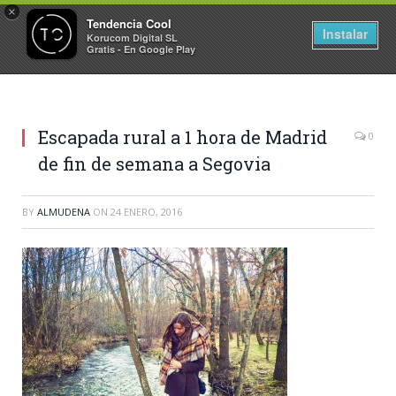
×
Tendencia Cool
Instalar
Korucom Digital SL
Gratis - En Google Play
Escapada rural a 1 hora de Madrid
0
de fin de semana a Segovia
BY
ALMUDENA
ON
24 ENERO, 2016