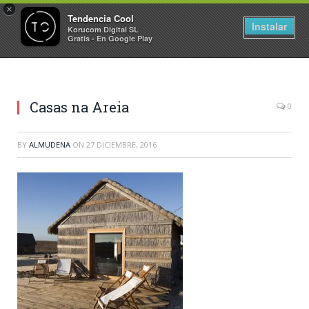
×
Tendencia Cool
Instalar
Korucom Digital SL
Gratis - En Google Play
Casas na Areia
0
BY
ALMUDENA
ON
27 DICIEMBRE, 2016