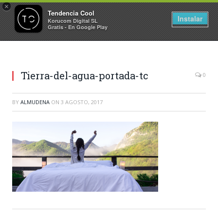
×
Tendencia Cool
Instalar
Korucom Digital SL
Gratis - En Google Play
Tierra-del-agua-portada-tc
0
BY
ALMUDENA
ON
3 AGOSTO, 2017