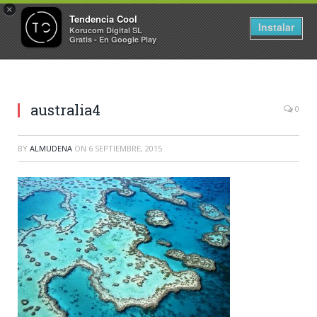
×
Tendencia Cool
Instalar
Korucom Digital SL
Gratis - En Google Play
australia4
0
BY
ALMUDENA
ON
6 SEPTIEMBRE, 2015