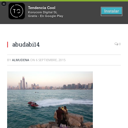
×
Tendencia Cool
Instalar
Korucom Digital SL
Gratis - En Google Play
abudabi14
0
BY
ALMUDENA
ON
6 SEPTIEMBRE, 2015