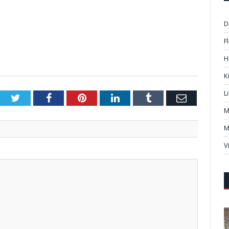
D
F
H
K
L
Twitter
Facebook
Pinterest
LinkedIn
Tumblr
Email
M
M
V