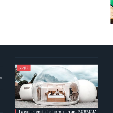
VIAJES
SA
La experiencia de dormir en una BURBUJA