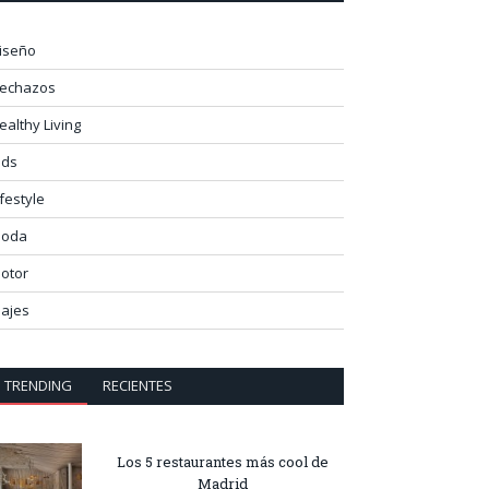
iseño
lechazos
ealthy Living
ids
ifestyle
oda
otor
iajes
TRENDING
RECIENTES
Los 5 restaurantes más cool de
Madrid