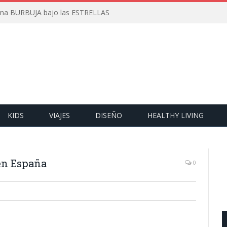
 una BURBUJA bajo las ESTRELLAS
KIDS
VIAJES
DISEÑO
HEALTHY LIVING
 en España
0