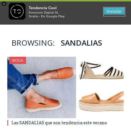
×
Tendencia Cool
Instalar
Korucom Digital SL
Gratis - En Google Play
BROWSING:
SANDALIAS
MODA
Las SANDALIAS que son tendencia este verano