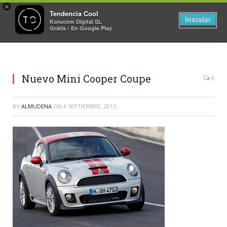
×
Tendencia Cool
Instalar
Korucom Digital SL
Gratis - En Google Play
Nuevo Mini Cooper Coupe
0
BY
ALMUDENA
ON
6 SEPTIEMBRE, 2015