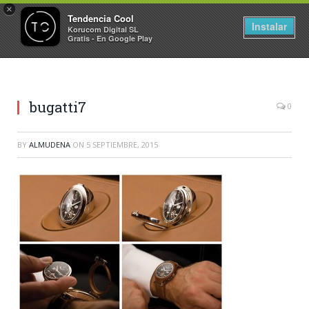
×
Tendencia Cool
Instalar
Korucom Digital SL
Gratis - En Google Play
bugatti7
0
BY
ALMUDENA
ON
5 SEPTIEMBRE, 2015