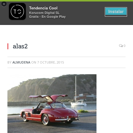
×
Tendencia Cool
Instalar
Korucom Digital SL
Gratis - En Google Play
alas2
0
BY
ALMUDENA
ON
7 OCTUBRE, 2015