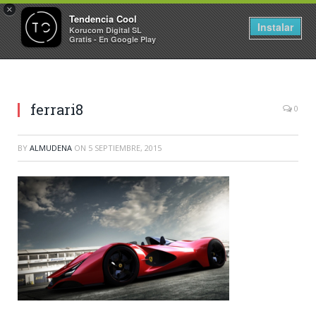
×
Tendencia Cool
Instalar
Korucom Digital SL
Gratis - En Google Play
ferrari8
0
BY
ALMUDENA
ON
5 SEPTIEMBRE, 2015