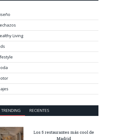
iseño
lechazos
ealthy Living
ids
ifestyle
oda
otor
iajes
TRENDING
RECIENTES
Los 5 restaurantes más cool de
Madrid