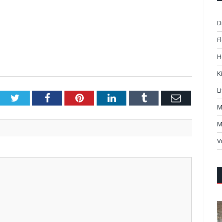
D
F
H
K
L
Twitter
Facebook
Pinterest
LinkedIn
Tumblr
Email
M
M
V