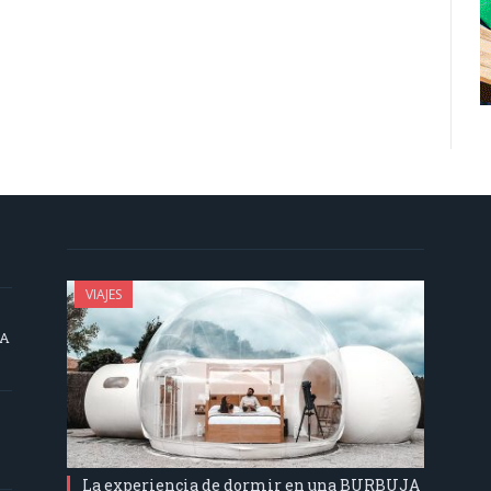
VIAJES
SA
La experiencia de dormir en una BURBUJA