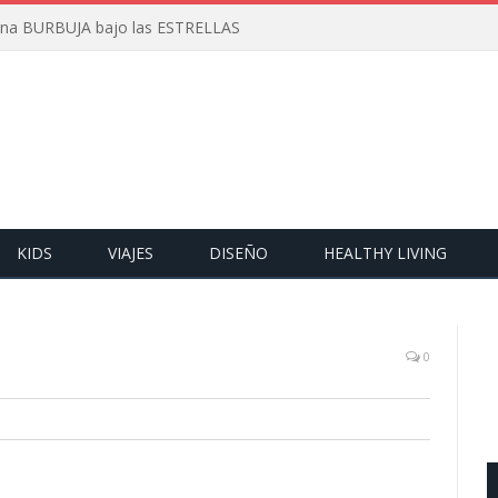
 una BURBUJA bajo las ESTRELLAS
KIDS
VIAJES
DISEÑO
HEALTHY LIVING
0