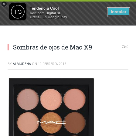
×
Tendencia Cool
Instalar
Korucom Digital SL
Gratis - En Google Play
Sombras de ojos de Mac X9
0
BY
ALMUDENA
ON
19 FEBRERO, 2016