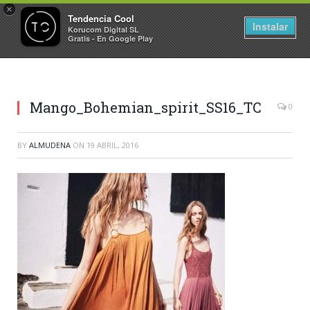
×
Tendencia Cool
Instalar
Korucom Digital SL
Gratis - En Google Play
Mango_Bohemian_spirit_SS16_TC
0
BY
ALMUDENA
ON
19 ABRIL, 2016