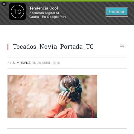
×
Tendencia Cool
Instalar
Korucom Digital SL
Gratis - En Google Play
Tocados_Novia_Portada_TC
0
BY
ALMUDENA
ON
28 ABRIL, 2016