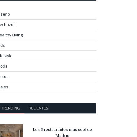
iseño
lechazos
ealthy Living
ids
ifestyle
oda
otor
iajes
TRENDING
RECIENTES
Los 5 restaurantes más cool de
Madrid