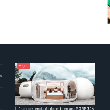
VIAJES
SA
La experiencia de dormir en una BURBUJA