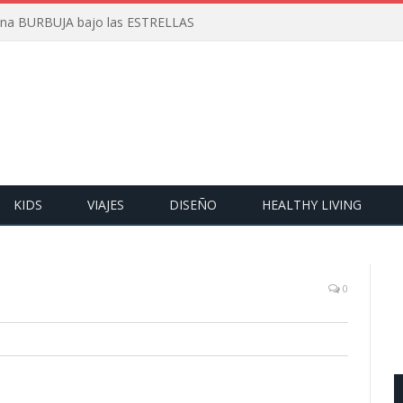
 una BURBUJA bajo las ESTRELLAS
KIDS
VIAJES
DISEÑO
HEALTHY LIVING
0