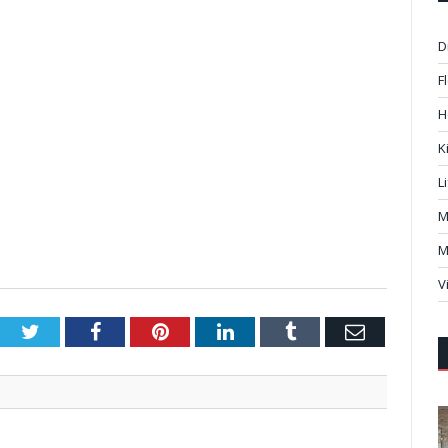
D
F
H
K
L
M
M
V
Twitter
Facebook
Pinterest
LinkedIn
Tumblr
Email