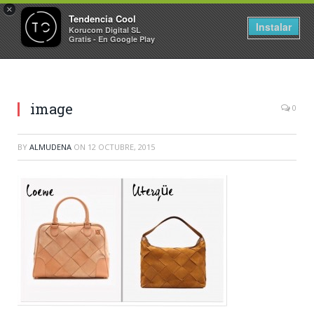
×
Tendencia Cool
Instalar
Korucom Digital SL
Gratis - En Google Play
image
0
BY
ALMUDENA
ON
12 OCTUBRE, 2015