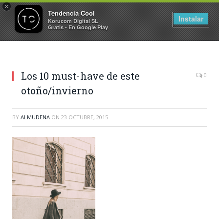
×
Tendencia Cool
Instalar
Korucom Digital SL
Gratis - En Google Play
Los 10 must-have de este
0
otoño/invierno
BY
ALMUDENA
ON
23 OCTUBRE, 2015