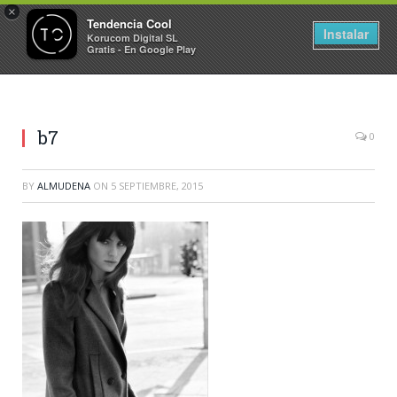
×
Tendencia Cool
Instalar
Korucom Digital SL
Gratis - En Google Play
b7
0
BY
ALMUDENA
ON
5 SEPTIEMBRE, 2015