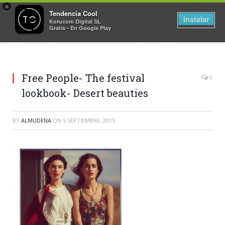
×
Tendencia Cool
Instalar
Korucom Digital SL
Gratis - En Google Play
Free People- The festival
0
lookbook- Desert beauties
BY
ALMUDENA
ON
5 SEPTIEMBRE, 2015