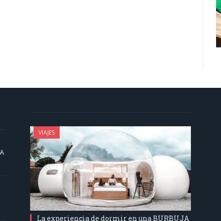
VIAJES
SA
La experiencia de dormir en una BURBUJA