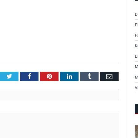
D
F
H
K
L
M
Twitter
Facebook
Pinterest
LinkedIn
Tumblr
Email
M
V