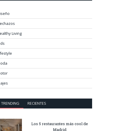
iseño
lechazos
ealthy Living
ids
ifestyle
oda
otor
iajes
TRENDING
RECIENTES
Los 5 restaurantes más cool de
Madrid