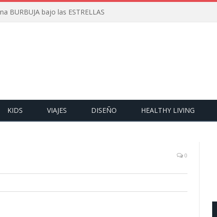
 una BURBUJA bajo las ESTRELLAS
KIDS
VIAJES
DISEÑO
HEALTHY LIVING
0