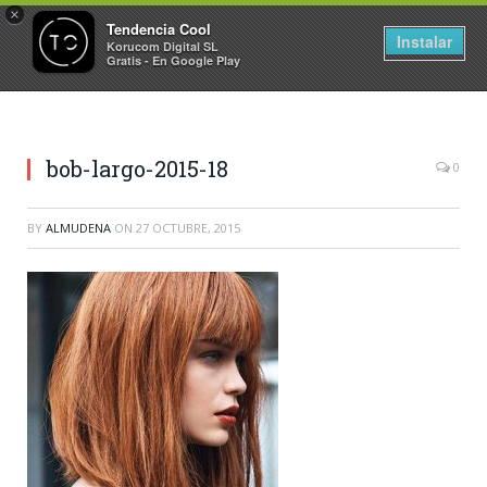
×
Tendencia Cool
Instalar
Korucom Digital SL
Gratis - En Google Play
bob-largo-2015-18
0
BY
ALMUDENA
ON
27 OCTUBRE, 2015