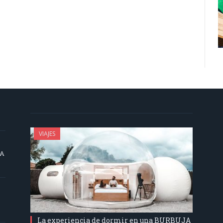
VIAJES
SA
La experiencia de dormir en una BURBUJA