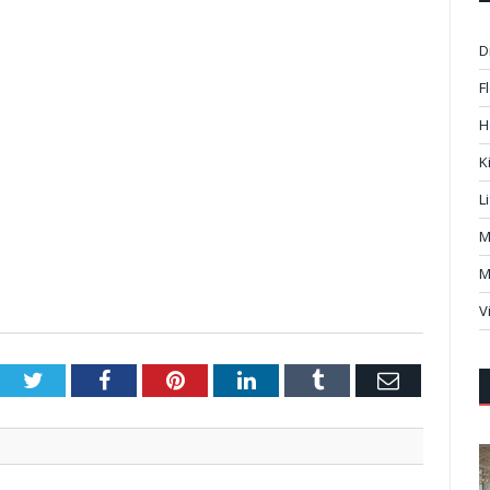
D
F
H
K
L
M
M
V
Twitter
Facebook
Pinterest
LinkedIn
Tumblr
Email