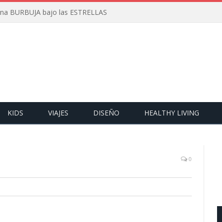
 una BURBUJA bajo las ESTRELLAS
KIDS
VIAJES
DISEÑO
HEALTHY LIVING
0