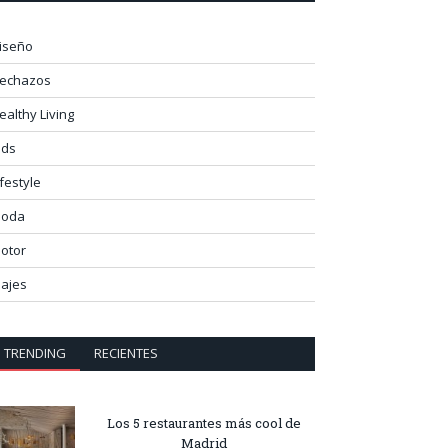
iseño
lechazos
ealthy Living
ids
ifestyle
oda
otor
iajes
TRENDING
RECIENTES
Los 5 restaurantes más cool de
Madrid