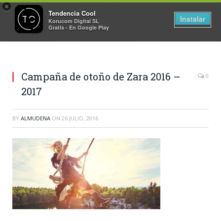
×
Tendencia Cool
Instalar
Korucom Digital SL
Gratis - En Google Play
Campaña de otoño de Zara 2016 –
0
2017
BY
ALMUDENA
ON
26 JULIO, 2016