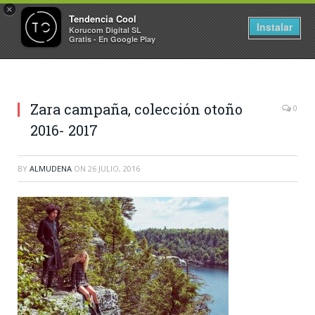
×
Tendencia Cool
Instalar
Korucom Digital SL
Gratis - En Google Play
Zara campaña, colección otoño
0
2016- 2017
BY
ALMUDENA
ON
26 JULIO, 2016