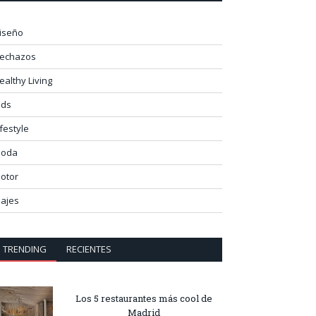
iseño
lechazos
ealthy Living
ids
ifestyle
oda
otor
iajes
TRENDING
RECIENTES
Los 5 restaurantes más cool de
Madrid