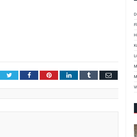
D
F
H
K
L
M
Twitter
Facebook
Pinterest
LinkedIn
Tumblr
Email
M
V