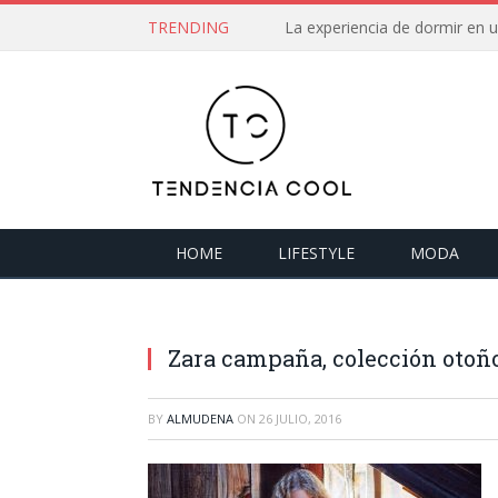
TRENDING
La experiencia de dormir en
HOME
LIFESTYLE
MODA
Zara campaña, colección otoño
BY
ALMUDENA
ON
26 JULIO, 2016