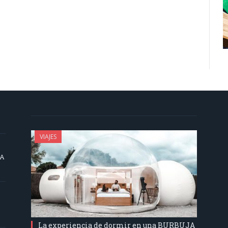
VIAJES
SA
La experiencia de dormir en una BURBUJA