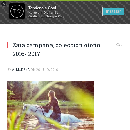
×
Tendencia Cool
Instalar
Korucom Digital SL
Gratis - En Google Play
Zara campaña, colección otoño
0
2016- 2017
BY
ALMUDENA
ON
26 JULIO, 2016