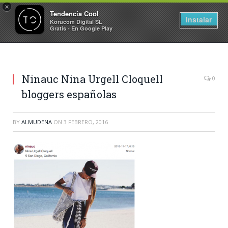
×
Tendencia Cool
Instalar
Korucom Digital SL
Gratis - En Google Play
Ninauc Nina Urgell Cloquell
0
bloggers españolas
BY
ALMUDENA
ON
3 FEBRERO, 2016